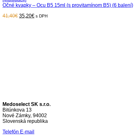
Očné kvapky – Ocu B5 15ml (s provitamínom B5) (6 balení)
Original
Current
41,40
€
35,20
€
s DPH
price
price
was:
is:
41,40€.
35,20€.
Medoselect SK s.r.o.
Bitúnkova 13
Nové Zámky, 94002
Slovenská republika
Telefón
E-mail