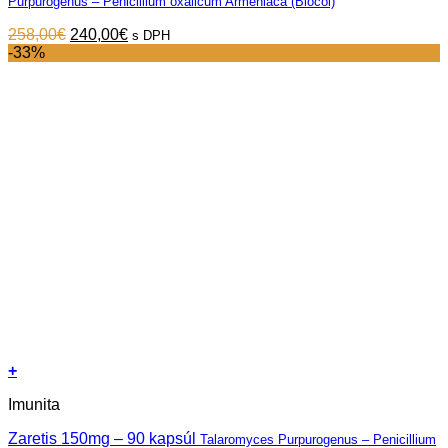
Purpurogenus – Penicillium oxalicum Armeniaca (Biocol)
Original
Current
258,00
€
240,00
€
s DPH
price
price
-33%
was:
is:
258,00€.
240,00€.
+
Imunita
Zaretis 150mg – 90 kapsúl
Talaromyces Purpurogenus – Penicillium