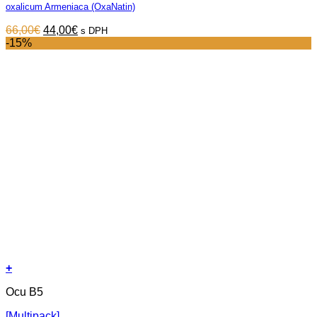
oxalicum Armeniaca (OxaNatin)
Original
Current
66,00
€
44,00
€
s DPH
price
price
-15%
was:
is:
66,00€.
44,00€.
+
Ocu B5
[Multipack]