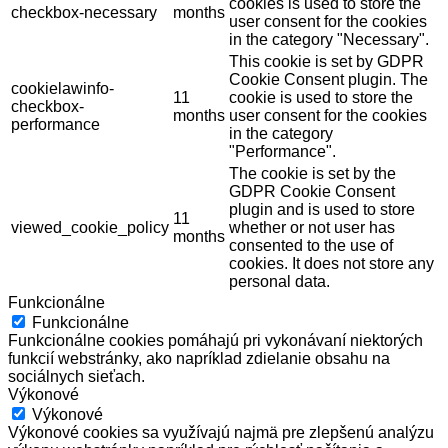
cookies is used to store the
checkbox-necessary
months
user consent for the cookies
in the category "Necessary".
This cookie is set by GDPR
Cookie Consent plugin. The
cookielawinfo-
11
cookie is used to store the
checkbox-
months
user consent for the cookies
performance
in the category
"Performance".
The cookie is set by the
GDPR Cookie Consent
plugin and is used to store
11
viewed_cookie_policy
whether or not user has
months
consented to the use of
cookies. It does not store any
personal data.
Funkcionálne
Funkcionálne
Funkcionálne cookies pomáhajú pri vykonávaní niektorých
funkcií webstránky, ako napríklad zdielanie obsahu na
sociálnych sieťach.
Výkonové
Výkonové
Výkonové cookies sa využívajú najmä pre zlepšenú analýzu