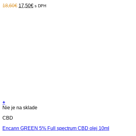
Original
Current
18,60
€
17,50
€
s DPH
price
price
was:
is:
18,60€.
17,50€.
+
Nie je na sklade
CBD
Encann GREEN 5% Full spectrum CBD olej 10ml