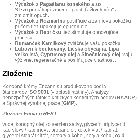
Výťažok z Pagaštanu konského a zo
Slezu
pomáhajú zmierniť pocit „ťažkých nôh“ a
zmierniť opuch.
Výťažok z Rozmarínu
posilňuje a zahrieva pokožku
pričom tiež upokojuje opuchnutie
Výťažok z Rebríčku
tiež stimuluje obnovujúce
procesy.
Rumanček Kamilkový
zvláčňuje vašu pokožku.
Ľubovník bodkovaný, Lieska obyčajná, Lipa
veľkolistá, Cyprusový olej a Slnečnicový olej
majú
výživné, regeneračné a posilňujúce vlastnosti.
Zloženie
Konopné krémy Encann sú produkované podľa
štandardov
ISO 9001
(v oblasti rastliny), Analýzy
nebezpečných látok a kritických kontrolných bodov (
HAACP
)
a Správnej výrobnej praxe (
GMP
).
Zloženie Encann REST:
voda, konopný olej zo semien sativy, glycerín, triglycerid
kaprylový / kaprínový, propándiol, kokokrylát / kaprát,
glycerol stearát citrát, cetearylalkohol, cetylalkohol, oxid