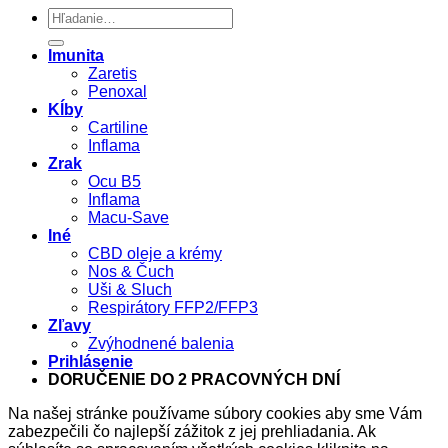
Hľadať:
Imunita
Zaretis
Penoxal
Kĺby
Cartiline
Inflama
Zrak
Ocu B5
Inflama
Macu-Save
Iné
CBD oleje a krémy
Nos & Čuch
Uši & Sluch
Respirátory FFP2/FFP3
Zľavy
Zvýhodnené balenia
Prihlásenie
DORUČENIE DO 2 PRACOVNÝCH DNÍ
Na našej stránke používame súbory cookies aby sme Vám
zabezpečili čo najlepší zážitok z jej prehliadania. Ak