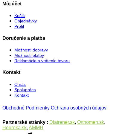
Môj účet
Košík
Objednávky
Profil
Doručenie a platba
Možnosti dopravy
Možnosti platby
Reklamácia a vrátenie tovaru
Kontakt
O nás
Spolupráca
Kontakt
Obchodné Podmienky
Ochrana osobných údajov
Partnerské stránky :
Diatrener.sk
,
Orthomen.sk
,
Heureka.sk
,
AMMH
A