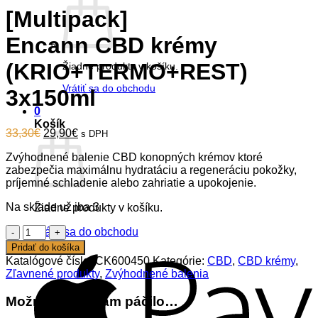
[Multipack]
Encann CBD krémy
(KRIO+TERMO+REST)
Žiadne produkty v košíku.
Vrátiť sa do obchodu
3x150ml
0
Košík
Original
Current
33,30
€
29,90
€
s DPH
price
price
Zvýhodnené balenie CBD konopných krémov ktoré
was:
is:
zabezpečia maximálnu hydratáciu a regeneráciu pokožky,
33,30€.
29,90€.
príjemné schladenie alebo zahriatie a upokojenie.
Na sklade už iba 3
Žiadne produkty v košíku.
množstvo
Vrátiť sa do obchodu
[Multipack]Encann
Pridať do košíka
A
CBD
Katalógové číslo:
CK600450
Kategórie:
CBD
,
CBD krémy
,
krémy
Zľavnené produkty
,
Zvýhodnené balenia
(KRIO+TERMO+REST)
3x150ml
Možno by sa Vám páčilo…