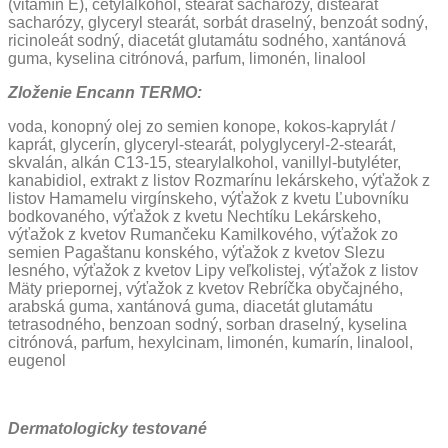
(vitamín E), cetylalkohol, stearát sacharózy, distearát
sacharózy, glyceryl stearát, sorbát draselný, benzoát sodný,
ricinoleát sodný, diacetát glutamátu sodného, xantánová
guma, kyselina citrónová, parfum, limonén, linalool
Zloženie Encann TERMO:
voda, konopný olej zo semien konope, kokos-kaprylát /
kaprát, glycerín, glyceryl-stearát, polyglyceryl-2-stearát,
skvalán, alkán C13-15, stearylalkohol, vanillyl-butyléter,
kanabidiol, extrakt z listov Rozmarínu lekárskeho, výťažok z
listov Hamamelu virgínskeho, výťažok z kvetu Ľubovníku
bodkovaného, výťažok z kvetu Nechtíku Lekárskeho,
výťažok z kvetov Rumančeku Kamilkového, výťažok zo
semien Pagaštanu konského, výťažok z kvetov Slezu
lesného, výťažok z kvetov Lipy veľkolistej, výťažok z listov
Mäty priepornej, výťažok z kvetov Rebríčka obyčajného,
arabská guma, xantánová guma, diacetát glutamátu
tetrasodného, benzoan sodný, sorban draselný, kyselina
citrónová, parfum, hexylcinam, limonén, kumarín, linalool,
eugenol
Dermatologicky testované