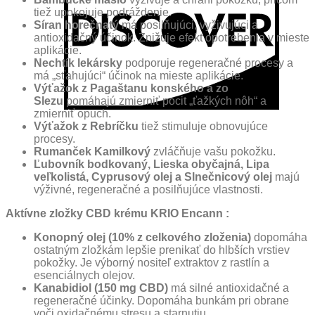
tiež upokojuje podráždenie.
Síran horečnatý
má posilňujúci, vyživujúci a
antioxidačný účinok. Znižuje efekt opotrebenia v mieste
aplikácie.
Nechtík lekársky
podporuje regeneračné procesy a
má „sťahujúci“ účinok na mieste aplikácie.
Výťažok z Pagaštanu konského a zo
Slezu
pomáhajú zmierniť pocit „ťažkých nôh“ a
zmierniť opuch.
Výťažok z Rebríčku
tiež stimuluje obnovujúce
procesy.
Rumanček Kamilkový
zvláčňuje vašu pokožku.
Ľubovník bodkovaný, Lieska obyčajná, Lipa
veľkolistá, Cyprusový olej a Slnečnicový olej
majú
výživné, regeneračné a posilňujúce vlastnosti.
Aktívne zložky CBD krému KRIO Encann :
Konopný olej (10% z celkového zloženia)
dopomáha
ostatným zložkám lepšie prenikať do hlbších vrstiev
pokožky. Je výborný nositeľ extraktov z rastlín a
esenciálnych olejov.
Kanabidiol (150 mg CBD)
má silné antioxidačné a
regeneračné účinky. Dopomáha bunkám pri obrane
voči oxidačnému stresu a starnutiu.