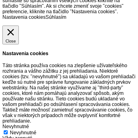
súhlasíte so spracovaním všetkých cookies kliknite na
tlačidlo "Súhlasím". Ak si chcete zmeniť svoje "cookies"
preferencie, kliknite na tlačidlo "Nastavenia cookies".
Nastavenia cookies
Súhlasím
Close
Nastavenia cookies
Táto stránka používa cookies na zlepšenie užívateľského
rozhrania a vášho zážitku z jej prehliadania. Niektoré
cookies (tzv. "nevyhnutné") sa ukladajú vo vašom prehliadači
keďže sú nutné pre správne fungovanie základných prvkov
webstránky. Na našej stránke využívame aj "third-party"
cookies, ktoré nám pomáhajú analyzovať spôsob, akým
používate našu stránku. Tieto cookies budú ukladané vo
vašom prehliadači po odsúhlasení spracovávania cookies.
Taktiež máte možnosť zamietnuť spracovávanie cookies, čo
však v niektorých prípadoch môže ovplyvniť komfortné
prehliadanie.
Nevyhnutné
Nevyhnutné