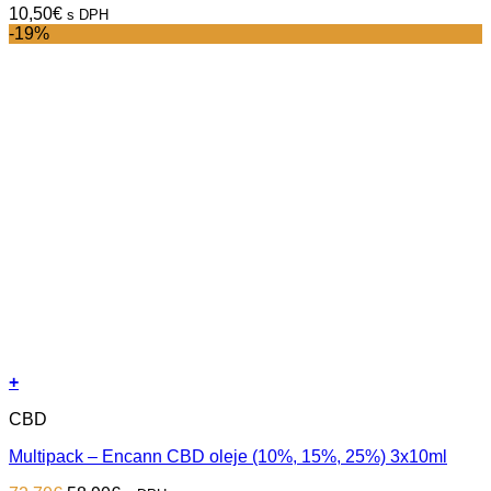
10,50
€
s DPH
-19%
+
CBD
Multipack – Encann CBD oleje (10%, 15%, 25%) 3x10ml