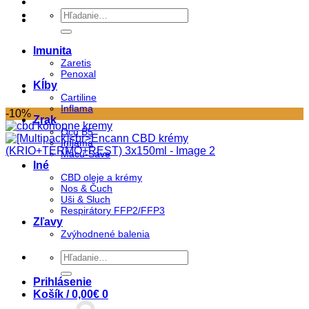
Hľadať:
Imunita
Zaretis
Penoxal
Kĺby
Cartiline
Inflama
-10%
Zrak
Ocu B5
Inflama
Macu-Save
Iné
CBD oleje a krémy
Nos & Čuch
Uši & Sluch
Respirátory FFP2/FFP3
Zľavy
Zvýhodnené balenia
Hľadať:
Prihlásenie
Košík /
0,00
€
0