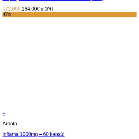
Original
Current
172,00
€
164,00
€
s DPH
price
price
-6%
was:
is:
172,00€.
164,00€.
+
Aronta
Inflama 1000mg – 60 kapsúl