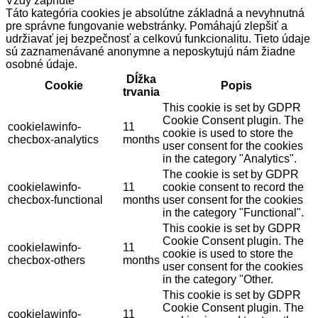
Vždy zapnuté
Táto kategória cookies je absolútne základná a nevyhnutná
pre správne fungovanie webstránky. Pomáhajú zlepšiť a
udržiavať jej bezpečnosť a celkovú funkcionalitu. Tieto údaje
sú zaznamenávané anonymne a neposkytujú nám žiadne
osobné údaje.
Dĺžka
Cookie
Popis
trvania
This cookie is set by GDPR
Cookie Consent plugin. The
cookielawinfo-
11
cookie is used to store the
checbox-analytics
months
user consent for the cookies
in the category "Analytics".
The cookie is set by GDPR
cookielawinfo-
11
cookie consent to record the
checbox-functional
months
user consent for the cookies
in the category "Functional".
This cookie is set by GDPR
Cookie Consent plugin. The
cookielawinfo-
11
cookie is used to store the
checbox-others
months
user consent for the cookies
in the category "Other.
This cookie is set by GDPR
Cookie Consent plugin. The
cookielawinfo-
11