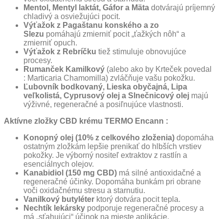
Mentol, Mentyl laktát, Gáfor a Mäta
dotvárajú príjemný
chladivý a osviežujúci pocit.
Výťažok z Pagaštanu konského a zo
Slezu
pomáhajú zmierniť pocit „ťažkých nôh“ a
zmierniť opuch.
Výťažok z Rebríčku
tiež stimuluje obnovujúce
procesy.
Rumanček Kamilkový
(alebo ako by Krteček povedal
: Marticaria Chamomilla) zvláčňuje vašu pokožku.
Ľubovník bodkovaný, Lieska obyčajná, Lipa
veľkolistá, Cyprusový olej a Slnečnicový olej
majú
výživné, regeneračné a posiľnujúce vlastnosti.
Aktívne zložky CBD krému TERMO Encann :
Konopný olej (10% z celkového zloženia)
dopomáha
ostatným zložkám lepšie prenikať do hlbších vrstiev
pokožky. Je výborný nositeľ extraktov z rastlín a
esenciálnych olejov.
Kanabidiol (150 mg CBD)
má silné antioxidačné a
regeneračné účinky. Dopomáha bunkám pri obrane
voči oxidačnému stresu a starnutiu.
Vanilkový butyléter
ktorý dotvára pocit tepla.
Nechtík lekársky
podporuje regeneračné procesy a
má „sťahujúci“ účinok na mieste aplikácie.