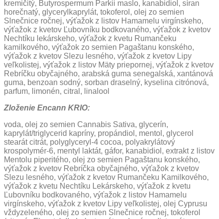
kremičitý, Butyrospermum Parkii maslo, kanabidiol, síran
horečnatý, glycerylkaprylát, tokoferol, olej zo semien
Slnečnice ročnej, výťažok z listov Hamamelu virgínskeho,
výťažok z kvetov Ľubovníku bodkovaného, výťažok z kvetov
Nechtíku lekárskeho, výťažok z kvetu Rumančeku
kamilkového, výťažok zo semien Pagaštanu konského,
výťažok z kvetov Slezu lesného, výťažok z kvetov Lipy
veľkolistej, výťažok z listov Mäty priepornej, výťažok z kvetov
Rebríčku obyčajného, arabská guma senegalská, xantánová
guma, benzoan sodný, sorban draselný, kyselina citrónová,
parfum, limonén, citral, linalool
Zloženie Encann KRIO:
voda, olej zo semien Cannabis Sativa, glycerín,
kaprylát/triglycerid kapríny, propándiol, mentol, glycerol
stearát citrát, polyglyceryl-4 cocoa, polyakrylátový
krospolymér-6, mentyl laktát, gáfor, kanabidiol, extrakt z listov
Mentolu piperitého, olej zo semien Pagaštanu konského,
výťažok z kvetov Rebríčka obyčajného, výťažok z kvetov
Slezu lesného, výťažok z kvetov Rumančeku Kamilkového,
výťažok z kvetu Nechtíku Lekárskeho, výťažok z kvetu
Ľubovníku bodkovaného, výťažok z listov Hamamelu
virgínskeho, výťažok z kvetov Lipy veľkolistej, olej Cyprusu
vždyzeleného, olej zo semien Slnečnice ročnej, tokoferol