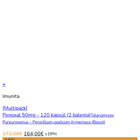
+
Imunita
[Multipack]
Penoxal 50mg – 120 kapsúl (2 balenia)
Talaromyces
Purpurogenus – Penicillium oxalicum Armeniaca (Biocol)
Original
Current
172,00
€
164,00
€
s DPH