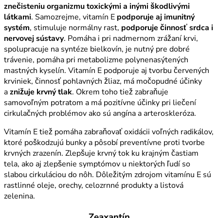
znečisteniu organizmu toxickými a inými škodlivými
látkami
. Samozrejme, vitamín E
podporuje aj imunitný
systém
, stimuluje normálny rast,
podporuje činnosť srdca i
nervovej sústavy
. Pomáha i pri nadmernom zrážaní krvi,
spolupracuje na syntéze bielkovín, je nutný pre dobré
trávenie, pomáha pri metabolizme polynenasýtených
mastných kyselín. Vitamín E podporuje aj tvorbu červených
krviniek, činnosť pohlavných žliaz, má močopudné účinky
a
znižuje krvný tlak
. Okrem toho tiež zabraňuje
samovoľným potratom a má pozitívne účinky pri liečení
cirkulačných problémov ako sú angína a arteroskleróza.
Vitamín E tiež pomáha zabraňovať oxidácii voľných radikálov,
ktoré poškodzujú bunky a pôsobí preventívne proti tvorbe
krvných zrazenín. Zlepšuje krvný tok ku krajným častiam
tela, ako aj zlepšenie symptómov u niektorých ľudí so
slabou cirkuláciou do nôh. Dôležitým zdrojom vitamínu E sú
rastlinné oleje, orechy, celozrnné produkty a listová
zelenina.
Zeaxantín