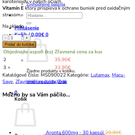
karotenoidy v našich očiach.
Zvýhodnené balenia
Vitamín E
ktorý prispieva k ochrane buniek pred oxidačným
stresom.
Hľadať:
Na sklade
Prihlásenie
Košík /
0,00
€
0
množstvo
Macu-
Pridať do košíka
Save
Objednajte aspoň (ks)
Zľavnená cena za kus
-
2
35,90
€
90
3 +
33,90
€
kapsúl
Žiadne produkty v košíku.
Katalógové číslo:
MS090022
Kategórie:
Lutamax
,
Macu-
Vrátiť sa do obchodu
Save
,
Zľavnené produkty
,
Zrak
0
Možno by sa Vám páčilo…
Košík
Aronta 600mg - 30 kapsúl
29,90
€