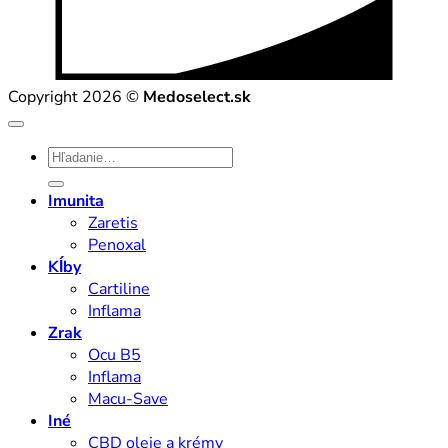
Copyright 2026 ©
Medoselect.sk
Hľadať:
Imunita
Zaretis
Penoxal
Kĺby
Cartiline
Inflama
Zrak
Ocu B5
Inflama
Macu-Save
Iné
CBD oleje a krémy