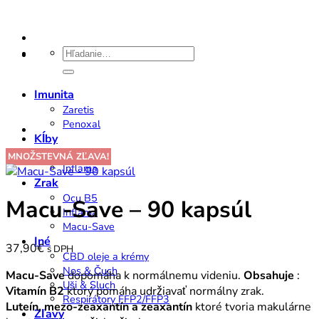
Hľadať:
Imunita
Zaretis
Penoxal
Kĺby
Cartiline
MNOŽSTEVNÁ ZĽAVA!
Inflama
Zrak
Ocu B5
Macu-Save – 90 kapsúl
Inflama
Macu-Save
Iné
37,90
€
s DPH
CBD oleje a krémy
Nos & Čuch
Macu-Save
dopomáha k normálnemu videniu.
Obsahuje
:
Uši & Sluch
Vitamín B2
ktorý pomáha udržiavať normálny zrak.
Respirátory FFP2/FFP3
Luteín, mezo-zeaxantín a zeaxantín
ktoré tvoria makulárne
Zľavy