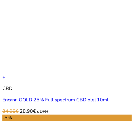
+
CBD
Encann GOLD 25% Full spectrum CBD olej 10ml
Original
Current
34,90
€
28,90
€
s DPH
price
price
-5%
was:
is:
34,90€.
28,90€.