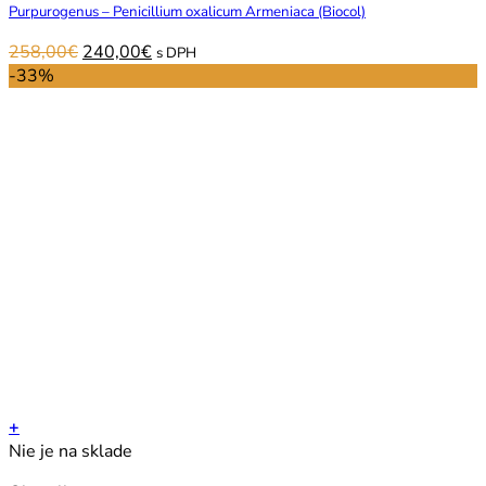
Purpurogenus – Penicillium oxalicum Armeniaca (Biocol)
Original
Current
258,00
€
240,00
€
s DPH
price
price
-33%
was:
is:
258,00€.
240,00€.
+
Nie je na sklade