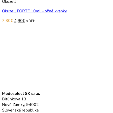
Okuzell
Okuzell FORTE 10ml – očné kvapky
Original
Current
7,30
€
4,90
€
s DPH
price
price
was:
is:
7,30€.
4,90€.
Medoselect SK s.r.o.
Bitúnkova 13
Nové Zámky, 94002
Slovenská republika