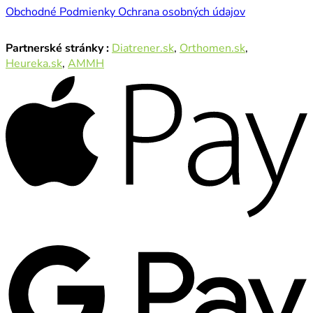
Obchodné Podmienky
Ochrana osobných údajov
Partnerské stránky :
Diatrener.sk
,
Orthomen.sk
,
Heureka.sk
,
AMMH
A
P
G
P