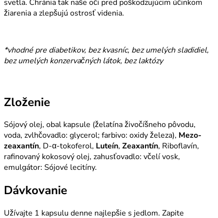
svetla. Chránia tak naše oči pred poškodzujúcim účinkom
žiarenia a zlepšujú ostrosť videnia.
*vhodné pre diabetikov, bez kvasníc, bez umelých sladidiel,
bez umelých konzervačných látok, bez laktózy
Zloženie
Sójový olej, obal kapsule (želatína živočíšneho pôvodu,
voda, zvlhčovadlo: glycerol; farbivo: oxidy železa),
Mezo-
zeaxantín
, D-α-tokoferol,
Luteín
,
Zeaxantín
, Riboflavín,
rafinovaný kokosový olej, zahusťovadlo: včelí vosk,
emulgátor: Sójové lecitíny.
Dávkovanie
Užívajte 1 kapsulu denne najlepšie s jedlom. Zapite