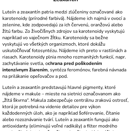
Luteín a zeaxantín patria medzi zlúčeniny označované ako
karotenoidy (prírodné farbivá). Nájdeme ich najmä v ovocí a
zelenine, kde zodpovedajú za ich červenú, oranžovú alebo
žltú farbu. Zo živočíšnych zdrojov sa karotenoidy vyskytujú
napríklad vo vaječnom žĺtku. Karotenoidy sa bežne
vyskytujú vo všetkých organizmoch, ktoré dokážu
uskutočňovať fotosyntézu. Nájdeme ich preto v rastlinách a
riasach. Karotenoidy plnia mnoho rozmanitých funkcií, napr.
zachytávanie svetla, o
chrana pred poškodením
intenzívnym žiarením
, syntéza feromónov, farebná návnada
na prilákanie opeľovačov a pod.
Luteín a zeaxantín predstavujú hlavné pigmenty, ktoré
nájdeme v makule – mieste na sietnici označovanom ako
„žltá škvrna“. Makula zabezpečuje centrálnu zrakovú ostrosť,
ktorá je potrebná na videnie detailov pre výkon
každodenných úloh, ako je napríklad šoférovanie, čítanie
alebo rozoznávanie tvárí. Luteín a zeaxantín fungujú ako
antioxidanty (eliminujú voľné radikály) a filter modrého