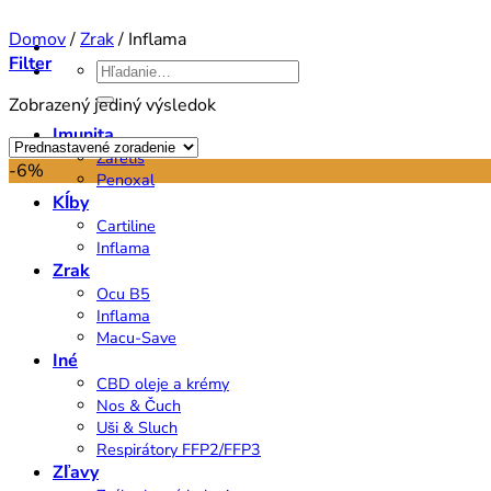
Domov
/
Zrak
/
Inflama
Filter
Hľadať:
Zobrazený jediný výsledok
Imunita
Zaretis
-6%
Penoxal
Kĺby
Cartiline
Inflama
Zrak
Ocu B5
Inflama
Macu-Save
Iné
CBD oleje a krémy
Nos & Čuch
Uši & Sluch
Respirátory FFP2/FFP3
Zľavy