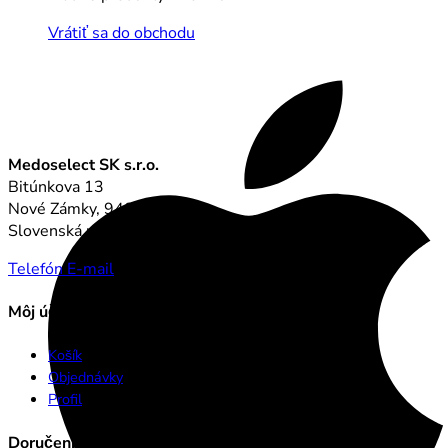
Vrátiť sa do obchodu
Medoselect SK s.r.o.
Bitúnkova 13
Nové Zámky, 94002
Slovenská republika
Telefón
E-mail
Môj účet
Košík
Objednávky
Profil
Doručenie a platba