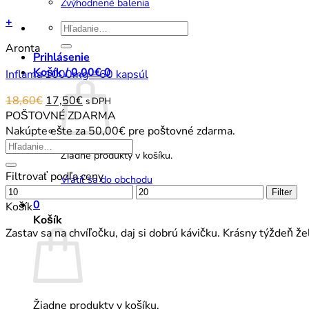
Zvýhodnené balenia
+
Hľadať:
Aronta
Prihlásenie
Košík /
0,00
€
0
Inflama 1000mg – 60 kapsúl
Original
Current
18,60
€
17,50
€
s DPH
price
price
POŠTOVNÉ ZDARMA
was:
is:
Nakúpte ešte za
50,00
€
pre poštovné zdarma.
18,60€.
17,50€.
Žiadne produkty v košíku.
Filtrovať podľa ceny
Vrátiť sa do obchodu
Minimálna
Maximálna
Filter
0
cena
cena
Košík
Košík
Zastav sa na chvíľočku, daj si dobrú kávičku. Krásny týždeň ž
Žiadne produkty v košíku.