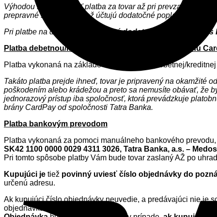
Výhodou sa môže javiť platba za tovar až pri prevzatí, avšak č
prepravné spoločnosti tiež účtujú dodatočné poplatky keďže m
Pri platbe na dobierku je účtovaný
dodatočný poplatok 1€ s
Platba debetnou/kreditnou kartou cez Platobnú bránu Ca
Platba vykonaná na základe údajov z vašej debetnej/kreditnej
Takáto platba prejde ihneď, tovar je pripravený na okamžité 
poškodením alebo krádežou a preto sa nemusíte obávať, že by
jednorazový prístup iba spoločnosť, ktorá prevádzkuje plato
brány CardPay od spoločnosti Tatra Banka.
Platba bankovým prevodom
Platba vykonaná za pomoci manuálneho bankového prevodu, pr
SK42 1100 0000 0029 4311 3026, Tatra Banka, a.s. – Medo
Pri tomto spôsobe platby Vám bude tovar zaslaný AŽ po uhra
Kupujúci je
tiež
povinný uviesť číslo objednávky do pozn
určenú adresu.
Ak kupujúci číslo objednávky neuvedie, a predávajúci nie je s
objednávka stornovaná.
Objednávka
bude tiež
stornovaná
v prípade,
ak
kupujúci n