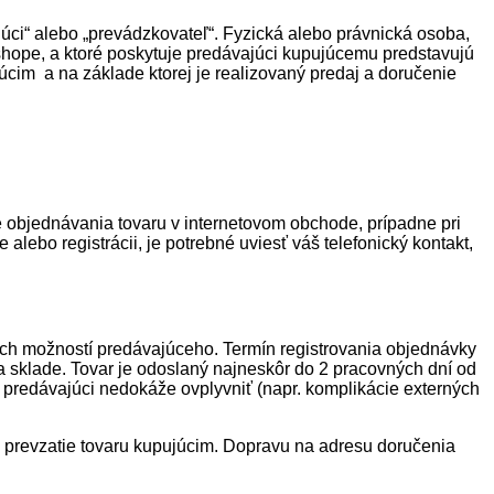
júci“ alebo „prevádzkovateľ“. Fyzická alebo právnická osoba,
shope, a ktoré poskytuje predávajúci kupujúcemu predstavujú
cim a na základe ktorej je realizovaný predaj a doručenie
 objednávania tovaru v internetovom obchode, prípadne pri
ebo registrácii, je potrebné uviesť váš telefonický kontakt,
ých možností predávajúceho. Termín registrovania objednávky
a sklade. Tovar je odoslaný najneskôr do 2 pracovných dní od
A
ré predávajúci nedokáže ovplyvniť (napr. komplikácie externých
e prevzatie tovaru kupujúcim. Dopravu na adresu doručenia