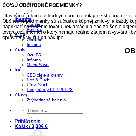
Hľadať:
ČO SÚ OBCHODNÉ PODMIENKY?
Hlavným účelom obchodných podmienok pri e-shopoch je zabez
Imunita
Obchodné podmienky sú súčasťou kúpnej zmluvy, a každý kupu
Zaretis
napríklad na vrátenie tovaru, reklamáciu alebo zrušenie objed
Penoxal
tovaru cez internet o ktorý nemajú reálne záujem a vytvárali 
Kĺby
oprávnený využiť pri nákupe.
Cartiline
Inflama
OB
Zrak
Ocu B5
Inflama
Macu-Save
Iné
CBD oleje a krémy
Nos & Čuch
Uši & Sluch
Respirátory FFP2/FFP3
Zľavy
Zvýhodnené balenia
Hľadať:
Prihlásenie
Košík /
0,00
€
0