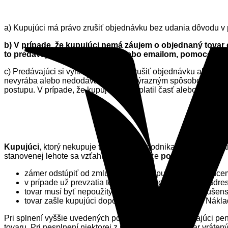
a) Kupujúci má právo zrušiť objednávku bez udania dôvodu v 
b) V prípade, že kupujúci nemá záujem o objednaný tovar
to predávajúcemu telefonicky alebo emailom, pomocou k
c) Predávajúci si vyhradzuje právo zrušiť objednávku alebo j
nevyrába alebo nedodáva alebo sa výrazným spôsobom zmeni
postupu. V prípade, že kupujúci už zaplatil časť alebo celú s
Kupujúci
, ktorý nekupuje tovar v rámci podnikateľskej činnost
stanovenej lehote sa vzťahujú nasledujúce
podmienky
:
zámer odstúpiť od zmluvy oznámi kupujúci predávajúcemu
v prípade už prevzatia tovaru, zašle ho kupujúci na adr
tovar musí byť nepoužitý a kompletný, vrátane príslušen
tovar zašle kupujúci doporučene, nie na dobierku. Nákla
Pri splnení vyššie uvedených podmienok vráti predávajúci pen
tovaru. Pri nesplnení niektorej z podmienok bude tovar vráte