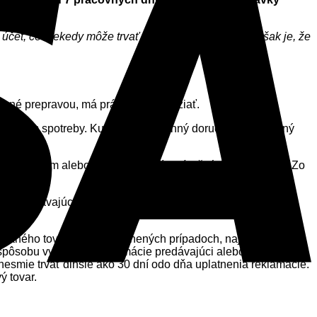
 účet, čo niekedy môže trvať niekoľko dní. Výhodou však je, že
obené prepravou, má právo ju neprevziať.
dátumom spotreby. Kupujúci je povinný doručiť reklamovaný
 s výrobkom alebo iným porušením záručných podmienok. Zo
alebo predávajúci, vzťahuje sa naň záruka a bol zakúpený u
amovaného tovaru), v odôvodnených prípadoch, najmä ak sa
 spôsobu vybavenia reklamácie predávajúci alebo určená
esmie trvať dlhšie ako 30 dní odo dňa uplatnenia reklamácie.
ý tovar.