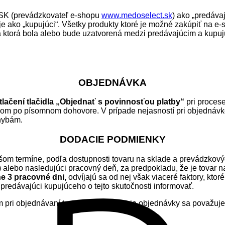
t SK (prevádzkovateľ e-shopu
www.medoselect.sk
) ako „predáva
 ako „kupujúci“. Všetky produkty ktoré je možné zakúpiť na e-
a ktorá bola alebo bude uzatvorená medzi predávajúcim a kupujú
OBJEDNÁVKA
tlačení tlačidla „Objednať s povinnosťou platby“
pri procese
m po písomnom dohovore. V prípade nejasností pri objednávke al
chybám.
DODACIE PODMIENKY
šom termíne, podľa dostupnosti tovaru na sklade a prevádzkov
 alebo nasledujúci pracovný deň, za predpokladu, že je tovar n
e 3 pracovné dni,
odvíjajú sa od nej však viaceré faktory, kto
predávajúci kupujúceho o tejto skutočnosti informovať.
im pri objednávaní tovaru. Za vybavenie objednávky sa považuj
.