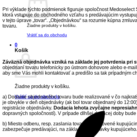
Pri výklade týchto podmienok figuruje spoločnost Medoselec
ktorá vstupuje do obchodného vzťahu s predávajúcim vystupuje
v tejto úprave „tovar“. „Objednávkou“ sa rozumie kúpna zmluv
Žiadne produkty v košíku.
tovaru.
Vrátiť sa do obchodu
0
Košík
Záväzná objednávka vzniká na základe jej potvrdenia pri s
objednaní tovaru telefonicky po ústnom dohovore alebo e-mailo
aby sme Vás mohli kontaktovať a predišlo sa tak prípadným 
Žiadne produkty v košíku.
a) Dodanie objednaného tovaru bude realizované v čo najkrat
Vrátiť sa do obchodu
je obvykle v deň objednávky (ak bol tovar objednaný do 12:00)
registrácie objednávky.
Dodacia lehota zvyčajne nepresiahn
dopravných spoločností). V prípade dlhšej dodacej doby bude 
b) Miesto odberu, resp. zaslania tovaru je stanovené kupujúc
zabezpečuje predávajúci, na základe objednávky kupujúceho