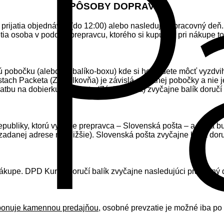
SP
Ô
SOBY DOPRAVY
 prijatia objednávky (do 12:00) alebo nasledujúci pracovný deň
etia osoba v podobe prepravcu, ktorého si kupujúci pri nákupe 
kú pobočku (alebo do balíko-boxu) kde si ho budete môcť vyzdv
stach Packeta (Zásielkovňa) je závislá od danej pobočky a nie 
i platbu na dobierku). Packeta (Zásielkovňa) zvyčajne balík dor
epubliky, ktorú vyberie prepravca – Slovenská pošta – a ktorá
adanej adrese najbližšie). Slovenská pošta zvyčajne balík dor
i nákupe. DPD Kuriér doručí balík zvyčajne nasledujúci pracov
ponuje kamennou predajňou
, osobné prevzatie je možné iba p