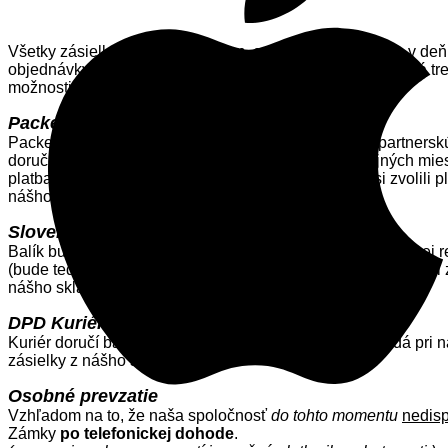
Všetky zásielky, ktoré sú skladom, odosielame väčšinou v deň
objednávky. Po odoslaní zásielky je za dopravu zodpovedá tr
možnosti dopravy:
Packeta (Zásielkovňa)
Packeta (Zásielkovňa) doručí balík na vami vybranú partners
doručení. Možnosť platby kartou pri prevzatí vo výdajných mie
platba možná v hotovosti aj kartou (v prípade že ste si zvolil
nášho skladu.
Slovenská pošta
Balík bude doručený na príslušnú pobočku pošty Slovenskej r
(bude teda pravdepodobne doručený na poštu ktorá je k vami z
nášho skladu.
DPD Kuriér
Kuriér doručí balík priamo na adresu, ktorú kupujúci zadá pr
zásielky z nášho skladu.
Osobné prevzatie
Vzhľadom na to, že naša spoločnosť
do tohto momentu
nedis
Zámky
po telefonickej dohode
.