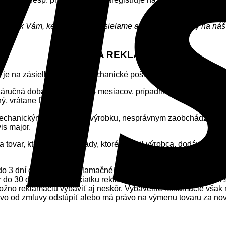
u až k Vám, keďže tovar odosielame až po prijatí platby na náš
ZÁRUKA A REKLAMÁCIE
. Ak je na zásielke výrazné mechanické poškodenie, zjavne spôs
Záručná doba na tovar je 24 mesiacov, prípadne je ohraničená 
, vrátane faktúry.
o mechanickým poškodením výrobku, nesprávnym zaobchádzaním
is major.
a tovar, ktorý vykazuje vady, ktoré zavinil výrobca, dodávateľ 
 do 3 dní od začiatku reklamačného konania (deň prijatia rekl
ôr do 30 dní odo dňa začiatku reklamačného konania. Po určení
no reklamáciu vybaviť aj neskôr. Vybavenie reklamácie však n
ávo od zmluvy odstúpiť alebo má právo na výmenu tovaru za nov