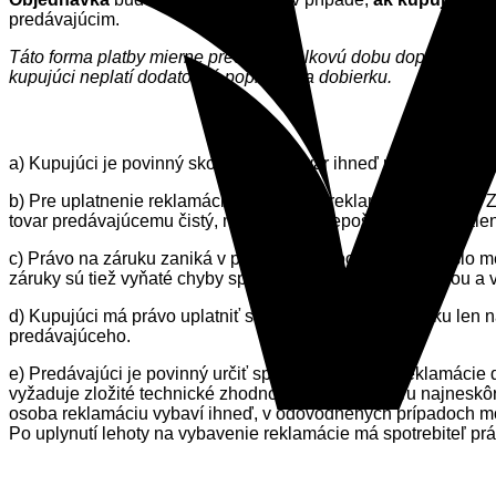
predávajúcim.
Táto forma platby mierne predlžuje celkovú dobu dopravy tovar
kupujúci neplatí dodatočné poplatky za dobierku.
a) Kupujúci je povinný skontrolovať tovar ihneď pri prevzatí
b) Pre uplatnenie reklamácie platí bežný reklamačný postup. 
tovar predávajúcemu čistý, mechanicky nepoškodený, zabalený
c) Právo na záruku zaniká v prípade, že k poškodeniu došl
záruky sú tiež vyňaté chyby spôsobené živelnou pohromou a v
d) Kupujúci má právo uplatniť si u predávajúceho záruku len n
predávajúceho.
e) Predávajúci je povinný určiť spôsob vybavenia reklamácie
vyžaduje zložité technické zhodnotenie stavu tovaru najnesk
osoba reklamáciu vybaví ihneď, v odôvodnených prípadoch mož
Po uplynutí lehoty na vybavenie reklamácie má spotrebiteľ pr