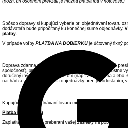
(pozn
.
pri osobnom prevzatí je možná platba iba v hotovosti.)
Spôsob dopravy si kupujúci vyberie pri objednávaní tovaru o
dodávateľa bude pripočítaný ku konečnej sume objednávky.
V
platby.
V prípade voľby
PLATBA NA DOBIERKU
je účtovaný fixný po
Doprava zdarma sa vzťahuje na všetky objednávky ktoré pre
spoločnosť), pričom ako dopravný prepravca sa prednostne v
doručený iným sprostredkovateľom (napr. Zásielkovňa alebo Ba
nachádza v záverečnej časti objednávky pred jej odoslaním, v 
Kupujúci si pri objednávaní tovaru môže zvoliť z troch možno
Platba na dobierku
Zaplatíte za tovar pri preberaní vašej zásielky na pobočke Sl