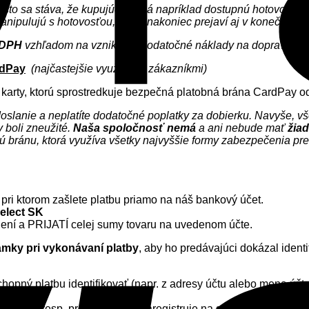
asto sa stáva, že kupujúci nemá napríklad dostupnú hotovosť a d
anipulujú s hotovosťou, čo sa nakoniec prejaví aj v konečnej p
 DPH
vzhľadom na vzniknuté dodatočné náklady na dopravu, kto
rdPay
(najčastejšie využívaná zákazníkmi)
 karty, ktorú sprostredkuje bezpečná platobná brána CardPay o
odoslanie a neplatíte dodatočné poplatky za dobierku. Navyše,
 boli zneužité.
Naša spoločnosť
nemá
a ani nebude mať
žiad
bnú bránu, ktorá využíva všetky najvyššie formy zabezpečenia p
i ktorom zašlete platbu priamo na náš bankový účet.
select SK
dení a PRIJATÍ celej sumy tovaru na uvedenom účte.
ámky pri vykonávaní platby
, aby ho predávajúci dokázal ident
chopný platbu identifikovať (napr. z adresy účtu alebo mena účt
eodošle
, resp. predávajúci nezaregistruje na svojom účte
platb