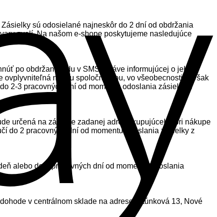
. Zásielky sú odosielané najneskôr do 2 dní od obdržania
tovaru zvolí. Na našom e-shope poskytujeme nasledujúce
ihnúť po obdržaní kódu v SMS správe informujúcej o jeho
je ovplyvniteľná našou spoločnosťou, vo všeobecnosti je však
učí do 2-3 pracovných dní od momentu odoslania zásielky z
 bude určená na základe zadanej adresy kupujúceho pri nákupe
učí do 2 pracovných dní od momentu odoslania zásielky z
ný deň alebo do 2 pracovných dní od momentu odoslania
o dohode v centrálnom sklade na adrese Bitúnková 13, Nové