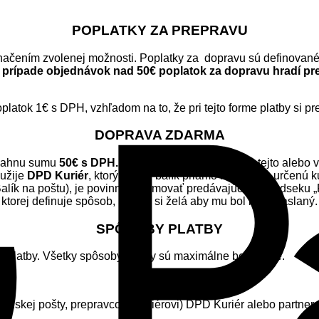
POPLATKY ZA PREPRAVU
značením zvolenej možnosti. Poplatky za dopravu sú definovan
 prípade objednávok nad 50€ poplatok za dopravu hradí pr
platok 1€ s DPH, vzhľadom na to, že pri tejto forme platby si p
DOPRAVA ZDARMA
siahnu sumu
50€ s DPH.
Ak zákazník nakúpi tovar v tejto alebo 
yužije
DPD Kuriér
, ktorý doručí balík priamo na adresu určenú k
lík na poštu), je povinný informovať predávajúceho v odseku „
ktorej definuje spôsob, ktorým si želá aby mu bol balík zaslaný
SPÔSOBY PLATBY
stí platby. Všetky spôsoby platby sú maximálne bezpečné.
ovenskej pošty, prepravcovi (kuriérovi) DPD Kuriér alebo partne