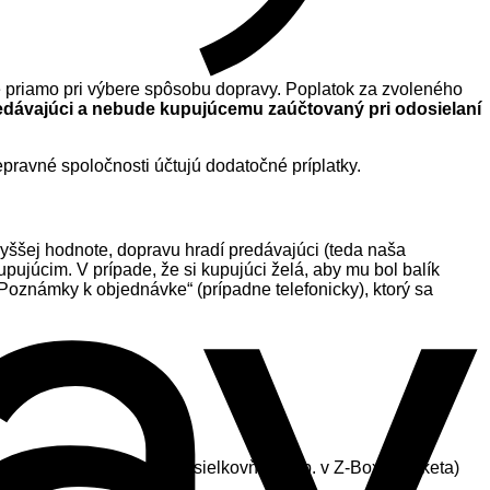
é priamo pri výbere spôsobu dopravy. Poplatok za zvoleného
edávajúci
a nebude kupujúcemu zaúčtovaný pri odosielaní
G
repravné spoločnosti účtujú dodatočné príplatky.
vyššej hodnote, dopravu hradí predávajúci (teda naša
upujúcim. V prípade, že si kupujúci želá, aby mu bol balík
Poznámky k objednávke“ (prípadne telefonicky), ktorý sa
.
rskej pobočke Packeta (Zásielkovňa) resp. v Z-Box (Packeta)