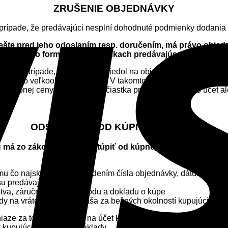
ZRUŠENIE OBJEDNÁVKY
prípade, že predávajúci nesplní dohodnuté podmienky dodania 
 ešte pred jeho odoslaním resp. doručením, má právo objed
ontaktného formulára na stránkach predávajúceho – www.m
ej časť v prípade, ak kupujúci uviedol na objednávke nepravdiv
la jeho veľkoobchodná cena. V takomto prípade bude neodkla
umu kúpnej ceny, bude mu táto čiastka prevedená na jeho účet a
ODSTÚPENIE OD KÚPNEJ ZMLUVY
i
má zo zákona právo odstúpiť od kúpnej zmluvy do 14 dní o
 čo najskôr, spolu s uvedením čísla objednávky, dátumu nákupu
esu predávajúceho
stva, záručného listu, návodu a dokladu o kúpe
dy na vrátenie tovaru znáša za bežných okolností kupujúci.
iaze za tovar prevodom na účet kupujúceho alebo zaslaním na je
ný kupujúcemu na jeho náklady.