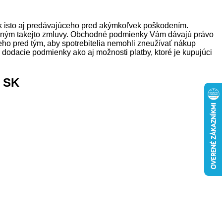
k isto aj predávajúceho pred akýmkoľvek poškodením.
oreným takejto zmluvy. Obchodné podmienky Vám dávajú právo
ceho pred tým, aby spotrebitelia nemohli zneužívať nákup
 dodacie podmienky ako aj možnosti platby, ktoré je kupujúci
 SK