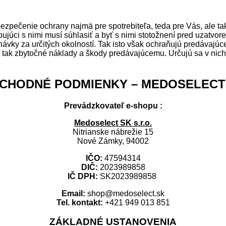
pečenie ochrany najmä pre spotrebiteľa, teda pre Vás, ale ta
júci s nimi musí súhlasiť a byť s nimi stotožnení pred uzatv
návky za určitých okolností. Tak isto však ochraňujú predávajú
by tak zbytočné náklady a škody predávajúcemu. Určujú sa v nich
CHODNÉ PODMIENKY – MEDOSELECT
Prevádzkovateľ e-shopu :
Medoselect SK s.r.o.
Nitrianske nábrežie 15
Nové Zámky, 94002
IČO:
47594314
DIČ:
2023989858
IČ DPH:
SK2023989858
Email:
shop@medoselect.sk
Tel. kontakt:
+421 949 013 851
ZÁKLADNÉ USTANOVENIA